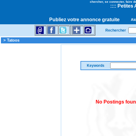
chercher, se connecter, faire d
::
::
Petites
Publiez votre annonce gratuite
Ai
Rechercher
> Tatoos
Keywords
No Postings foun