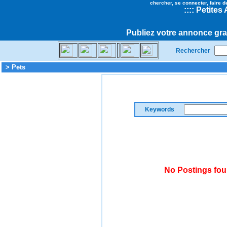
chercher, se connecter, faire d
::
::
Petites
Publiez votre annonce gra
Rechercher
> Pets
Keywords
No Postings fou