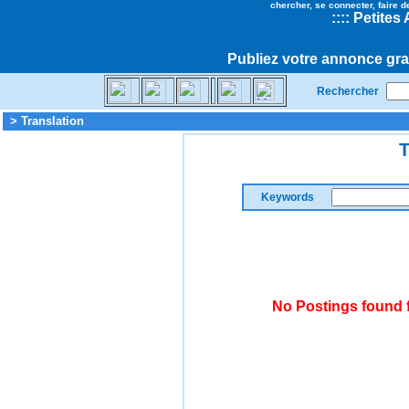
chercher, se connecter, faire d
::
::
Petites
Publiez votre annonce gra
Rechercher
> Translation
T
Keywords
No Postings found f