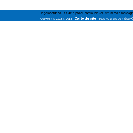
Togomeetup vous aide à parler, communiquer, diffuser vos messages 
Carte du site
Copyright © 2018 © 2013
-
- Tous les droits sont rèserv