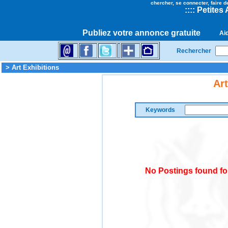
chercher, se connecter, faire d
::
::
Petites
Publiez votre annonce gratuite
Ai
Rechercher
> Art Exhibitions
Art
Keywords
No Postings found for