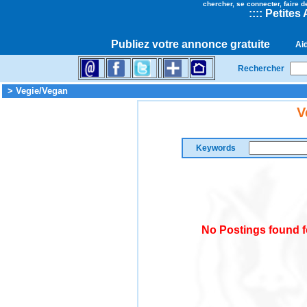
chercher, se connecter, faire d
::
::
Petites
Publiez votre annonce gratuite
Ai
Rechercher
> Vegie/Vegan
V
Keywords
No Postings found f