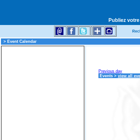
Publiez votre
Rec
> Event Calendar
Previous day
Events
>
view all ev